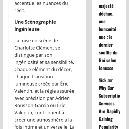
accentue les nuances du
majesté
récit.
déchue,
une
Une Scénographie
humanité
Ingénieuse
nue : le
La mise en scène de
dernier
Charlotte Clément se
souffle du
distingue par son
Roi selon
ingéniosité et sa sensibilité.
Ionesco
Chaque élément du décor,
chaque transition
Nick
sur
lumineuse créée par Éric
Why Car
Valentin, et la régie assurée
Subscription
avec précision par Adrien
Services
Rousson-Garcia ou Éric
Are Rapidly
Valentin, contribuent à
Gaining
créer une atmosphère à la
Popularity
fois intime et universelle. La