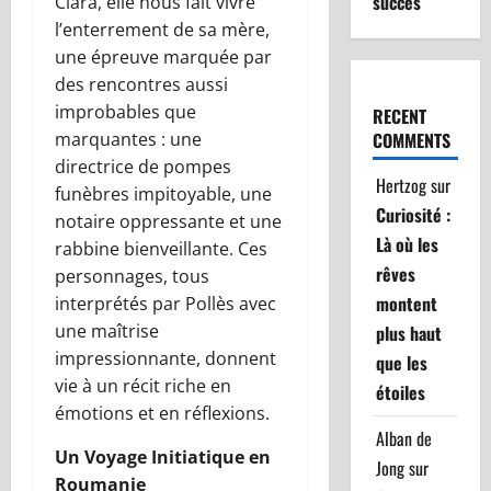
succès
Clara, elle nous fait vivre
l’enterrement de sa mère,
une épreuve marquée par
des rencontres aussi
improbables que
RECENT
marquantes : une
COMMENTS
directrice de pompes
Hertzog
sur
funèbres impitoyable, une
Curiosité :
notaire oppressante et une
Là où les
rabbine bienveillante. Ces
rêves
personnages, tous
montent
interprétés par Pollès avec
une maîtrise
plus haut
impressionnante, donnent
que les
vie à un récit riche en
étoiles
émotions et en réflexions.
Alban de
Un Voyage Initiatique en
Jong
sur
Roumanie