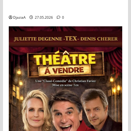
La Dame de Pierre au Dôme de Paris du 03 au 07
juin
DjaziaA
27.05.2026
0