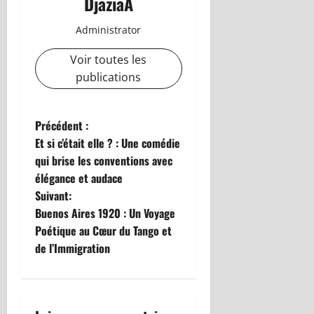
DjaziaA
Administrator
Voir toutes les
publications
N
Précédent :
Et si c’était elle ? : Une comédie
a
qui brise les conventions avec
élégance et audace
v
Suivant:
i
Buenos Aires 1920 : Un Voyage
Poétique au Cœur du Tango et
g
de l’Immigration
a
t