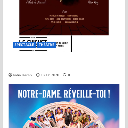
SPECTACLE
THÉÂTRE
On ne badine pas avec l’amour : Un classique qui
traverse les générations
Katia Darani
02.06.2026
0