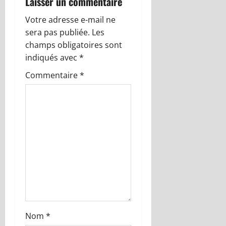
Laisser un commentaire
i
Votre adresse e-mail ne
o
sera pas publiée.
Les
champs obligatoires sont
n
indiqués avec
*
d
Commentaire
*
’
a
r
t
i
c
Nom
*