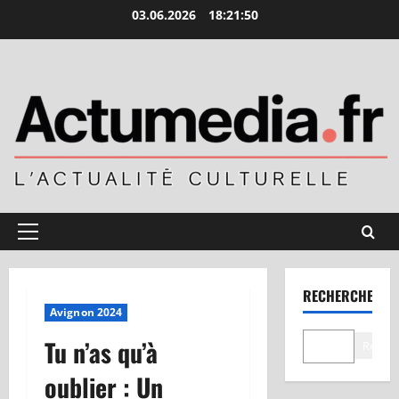
Aller
03.06.2026
18:21:51
au
contenu
Menu
principal
RECHERCHER
Avignon 2024
Tu n’as qu’à
Recher
oublier : Un