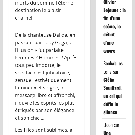
Olivier
morts du sommeil éternel,
Lejeune : la
destination le plaisir
charnel
fin d’une
scène, le
début
De la chanteuse Dalida, en
d’une
passant par Lady Gaga, «
l’illusion » fut parfaite.
œuvre
Femmes ? Hommes ? Après
Benhabiles
tout peu importe, le
Leila
sur
spectacle est jubilatoire,
Clélia
sensuel, esthétiquement
Souillard,
lumineux et soigné, le
message libre et affranchi,
un cri qui
il ouvre les esprits les plus
défie le
étriqués par son élégance
silence
et son chic …
Lidon
sur
Les filles sont sublimes, à
Une