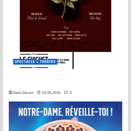
SPECTACLE
THÉÂTRE
On ne badine pas avec l’amour : Un classique qui
traverse les générations
Katia Darani
02.06.2026
0