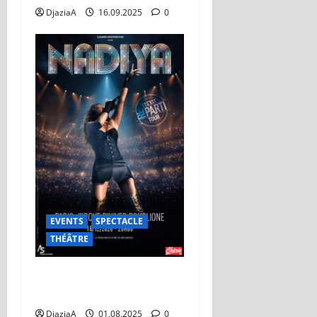
DjaziaA
16.09.2025
0
EVENTS
SPECTACLE
THÉÂTRE
Et c’est reparti ! Nâdiya
rallume la scène parisienne
DjaziaA
01.08.2025
0