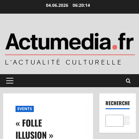
Aller
04.06.2026
06:20:15
au
contenu
Menu
principal
RECHERCHER
EVENTS
« FOLLE
Recher
ILLUSION »