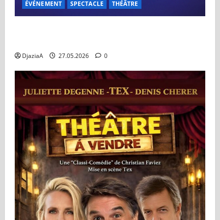
ÉVÉNEMENT
SPECTACLE
THÉÂTRE
La Dame de Pierre au Dôme de Paris du 03 au 07
juin
DjaziaA
27.05.2026
0