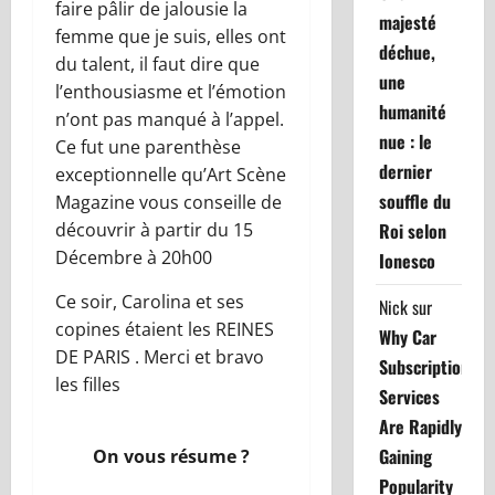
faire pâlir de jalousie la
majesté
femme que je suis, elles ont
déchue,
du talent, il faut dire que
une
l’enthousiasme et l’émotion
humanité
n’ont pas manqué à l’appel.
nue : le
Ce fut une parenthèse
dernier
exceptionnelle qu’Art Scène
souffle du
Magazine vous conseille de
découvrir à partir du 15
Roi selon
Décembre à 20h00
Ionesco
Ce soir, Carolina et ses
Nick
sur
copines étaient les REINES
Why Car
DE PARIS . Merci et bravo
Subscription
les filles
Services
Are Rapidly
Gaining
On vous résume ?
Popularity