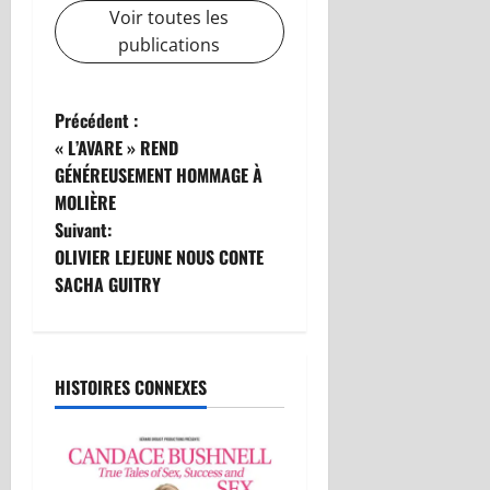
Voir toutes les
publications
N
Précédent :
« L’AVARE » REND
a
GÉNÉREUSEMENT HOMMAGE À
MOLIÈRE
v
Suivant:
i
OLIVIER LEJEUNE NOUS CONTE
SACHA GUITRY
g
a
HISTOIRES CONNEXES
t
i