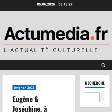
Aller
05.06.2026
08:18:28
au
contenu
Menu
principal
RECHERCHER
Avignon 2022
Eugène &
Recher
Joséphine, à