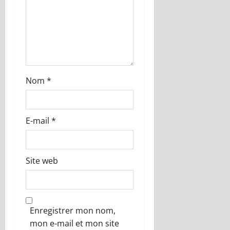
r
t
i
c
Nom
*
l
E-mail
*
e
Site web
Enregistrer mon nom,
mon e-mail et mon site