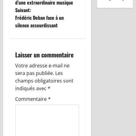
d’une extraordinaire musique
v
Suivant:
i
Frédéric Deban face à un
silence assourdissant
g
a
Laisser un commentaire
t
Votre adresse e-mail ne
i
sera pas publiée.
Les
o
champs obligatoires sont
indiqués avec
*
n
Commentaire
*
d
’
a