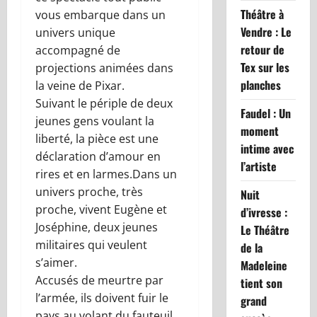
Théâtre à
vous embarque dans un
Vendre : Le
univers unique
retour de
accompagné de
Tex sur les
projections animées dans
planches
la veine de Pixar.
Suivant le périple de deux
Faudel : Un
jeunes gens voulant la
moment
liberté, la pièce est une
intime avec
déclaration d’amour en
l’artiste
rires et en larmes.Dans un
univers proche, très
Nuit
proche, vivent Eugène et
d’ivresse :
Joséphine, deux jeunes
Le Théâtre
militaires qui veulent
de la
s’aimer.
Madeleine
Accusés de meurtre par
tient son
l’armée, ils doivent fuir le
grand
pays au volant du fauteuil