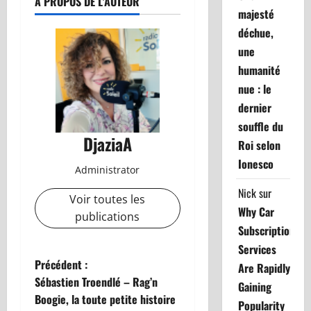
À PROPOS DE L'AUTEUR
majesté
déchue,
une
humanité
nue : le
dernier
souffle du
DjaziaA
Roi selon
Ionesco
Administrator
Nick
sur
Voir toutes les
Why Car
publications
Subscription
Services
N
Précédent :
Are Rapidly
Sébastien Troendlé – Rag’n
Gaining
a
Boogie, la toute petite histoire
Popularity