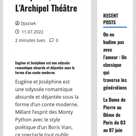
L’Archipel Théâtre
RECENT
POSTS
DjaziaA
11.07.2022
On ne
2 minutes lues
0
badine pas
avec
l’amour : Un
Eugène et Joséphine est une odyssée
classique
romantique absurde et déjantée sous la
qui
forme d’un conte moderne
traverse les
Eugène et Joséphine est
générations
une odyssée romantique
absurde et déjantée sous la
La Dame de
forme d’un conte moderne.
Pierre au
Mêlant l’esprit des Monty
Dôme de
Python avec le style
Paris du 03
poétique d’un Boris Vian,
au 07 juin
ce spectacle tout public