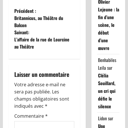
Olivier
Lejeune : la
N
Précédent :
fin d’une
Britannicus, au Théâtre du
a
scène, le
Balcon
Suivant:
début
v
L’affaire de la rue de Lourcine
d’une
i
au Théâtre
œuvre
g
Benhabiles
Leila
sur
a
Laisser un commentaire
Clélia
t
Souillard,
Votre adresse e-mail ne
un cri qui
sera pas publiée.
Les
i
défie le
champs obligatoires sont
o
indiqués avec
*
silence
Commentaire
*
n
Lidon
sur
Une