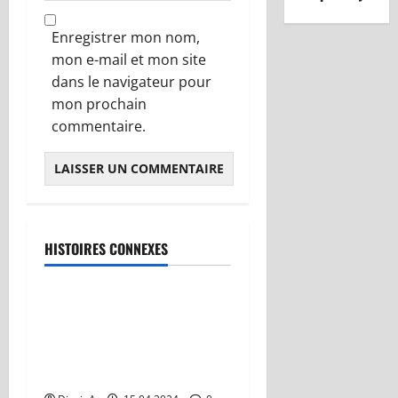
Enregistrer mon nom,
mon e-mail et mon site
dans le navigateur pour
mon prochain
commentaire.
HISTOIRES CONNEXES
Avignon 2022
« Découvrez l’Intrigue
Mystérieuse de ‘Adieu Aux
Étoiles’ : Une Comédie
Explosive ! »