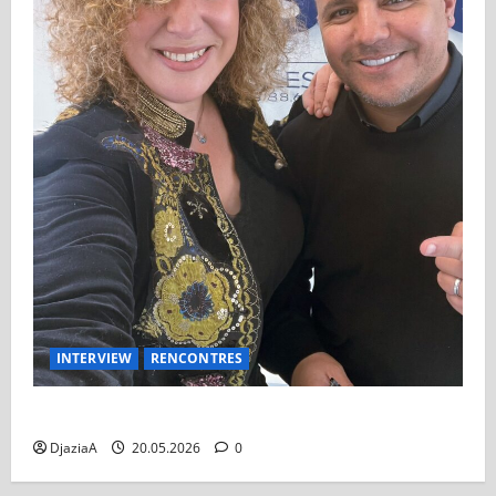
INTERVIEW
RENCONTRES
Faudel : Un moment intime avec l’artiste
DjaziaA
20.05.2026
0