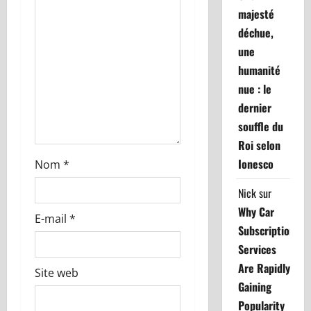
d
majesté
déchue,
’
une
a
humanité
nue : le
r
dernier
t
souffle du
Roi selon
i
Ionesco
Nom
*
c
Nick
sur
l
Why Car
E-mail
*
Subscription
e
Services
Are Rapidly
Site web
Gaining
Popularity