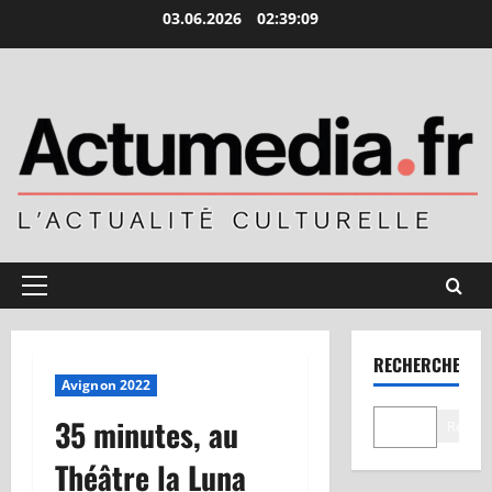
Aller
03.06.2026
02:39:10
au
contenu
Menu
principal
RECHERCHER
Avignon 2022
35 minutes, au
Recher
Théâtre la Luna