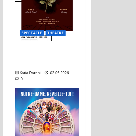
SPECTACLE
THÉÂTRE
On ne badine pas avec
l’amour : Un classique qui
traverse les générations
Katia Darani
02.06.2026
0