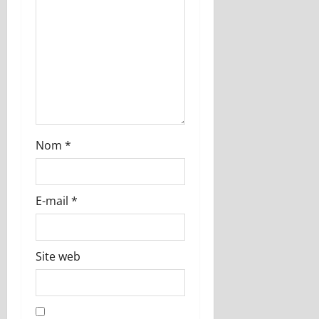
’
a
r
t
i
Nom
*
c
l
E-mail
*
e
Site web