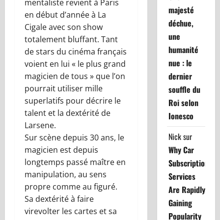
mentaliste revient à Paris
majesté
en début d’année à La
déchue,
Cigale avec son show
une
totalement bluffant. Tant
humanité
de stars du cinéma français
nue : le
voient en lui « le plus grand
dernier
magicien de tous » que l’on
pourrait utiliser mille
souffle du
superlatifs pour décrire le
Roi selon
talent et la dextérité de
Ionesco
Larsene.
Nick
sur
Sur scène depuis 30 ans, le
Why Car
magicien est depuis
longtemps passé maître en
Subscription
manipulation, au sens
Services
propre comme au figuré.
Are Rapidly
Sa dextérité à faire
Gaining
virevolter les cartes et sa
Popularity