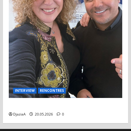
INTERVIEW
RENCONTRES
Faudel : Un moment intime avec l’artiste
DjaziaA
20.05.2026
0