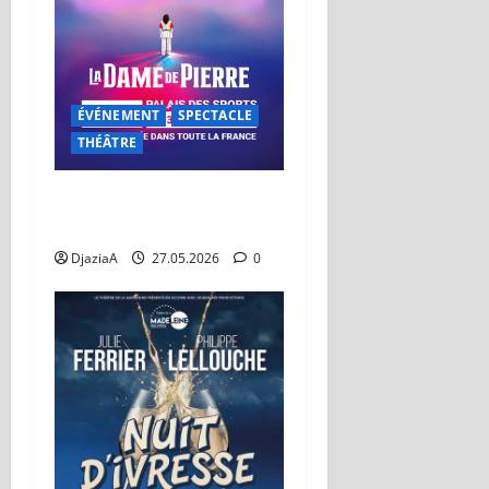
ÉVÉNEMENT
SPECTACLE
THÉÂTRE
La Dame de Pierre au Dôme
de Paris du 03 au 07 juin
DjaziaA
27.05.2026
0