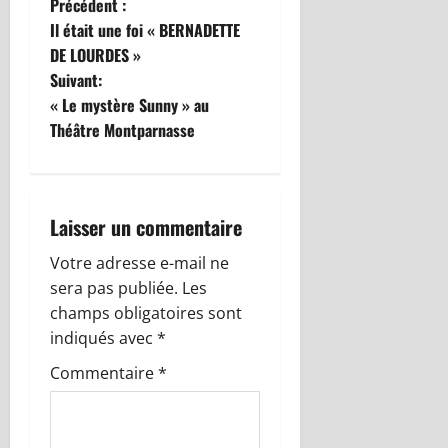
N
Précédent :
Il était une foi « BERNADETTE
a
DE LOURDES »
Suivant:
v
« Le mystère Sunny » au
i
Théâtre Montparnasse
g
a
Laisser un commentaire
t
Votre adresse e-mail ne
sera pas publiée.
Les
i
champs obligatoires sont
o
indiqués avec
*
Commentaire
*
n
d