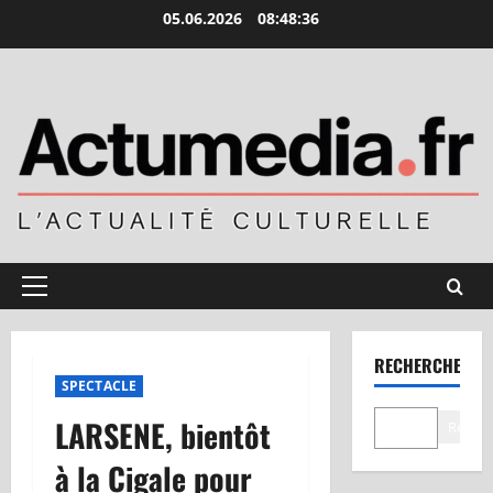
Aller
05.06.2026
08:48:37
au
contenu
Menu
principal
RECHERCHER
SPECTACLE
LARSENE, bientôt
Recher
à la Cigale pour