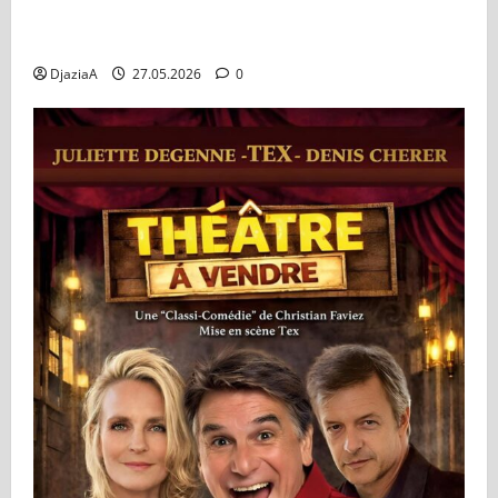
La Dame de Pierre au Dôme de Paris du 03 au 07
juin
DjaziaA
27.05.2026
0