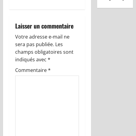
i
g
Laisser un commentaire
a
Votre adresse e-mail ne
t
sera pas publiée.
Les
champs obligatoires sont
i
indiqués avec
*
o
Commentaire
*
n
d
’
a
r