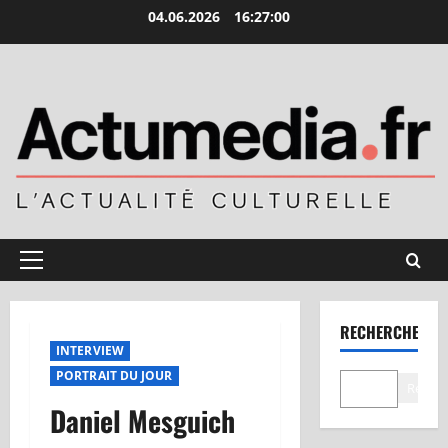
Aller
04.06.2026
16:27:01
au
contenu
Menu
principal
RECHERCHER
INTERVIEW
PORTRAIT DU JOUR
Recher
Daniel Mesguich