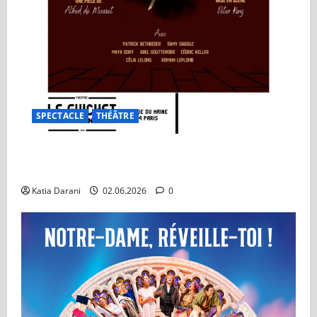
SPECTACLE
THÉÂTRE
On ne badine pas avec l’amour : Un classique qui
traverse les générations
Katia Darani
02.06.2026
0