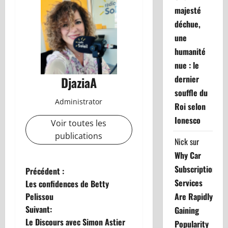
majesté
déchue,
une
humanité
nue : le
dernier
DjaziaA
souffle du
Administrator
Roi selon
Ionesco
Voir toutes les
publications
Nick
sur
Why Car
Subscription
N
Précédent :
Services
Les confidences de Betty
a
Pelissou
Are Rapidly
Suivant:
Gaining
v
Le Discours avec Simon Astier
Popularity